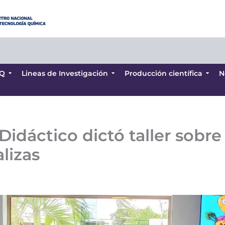
Q
Lineas de Investigación
Producción científica
N
Q
Lineas de Investigación
Producción científica
N
idáctico dictó taller sobre
alizas