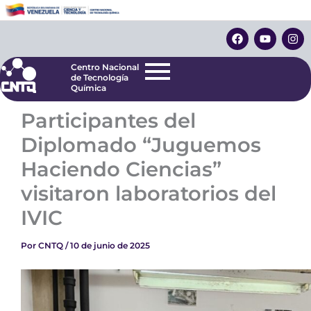
Ir
Centro Nacional
de Tecnología
al
F
Y
I
Química
contenido
a
o
n
c
u
s
e
t
t
Centro Nacional
b
u
a
de Tecnología
o
b
g
Química
o
e
r
k
a
Participantes del
m
Diplomado “Juguemos
Haciendo Ciencias”
visitaron laboratorios del
IVIC
Por
CNTQ
/
10 de junio de 2025