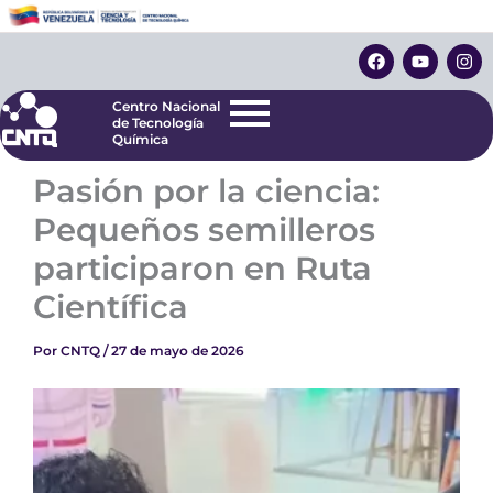
Ir
Centro Nacional
de Tecnología
al
F
Y
I
Química
contenido
a
o
n
c
u
s
e
t
t
Centro Nacional
b
u
a
de Tecnología
o
b
g
Química
o
e
r
k
a
Pasión por la ciencia:
m
Pequeños semilleros
participaron en Ruta
Científica
Por
CNTQ
/
27 de mayo de 2026