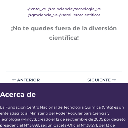
@cntq_ve
@mincienciaytecnologia_ve
@gmciencia_ve
@semilleroscientificos
¡No te quedes fuera de la diversión
científica!
ANTERIOR
SIGUIENTE
Acerca de
La Fundación Centro Nacional de Tecnología Química (Cntq) es un
ente adscrito al Ministerio del Poder Popular para Ciencia y
Tecnología (Mincyt), creado el 12 de septiembre de 2005 por decreto
presidencial N° 3.899, según Gaceta-Oficial N° 38.271, del 13 de