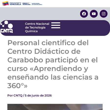
Ir
Centro Nacional
de Tecnología
al
F
Y
I
Química
contenido
a
o
n
c
u
s
e
t
t
Centro Nacional
b
u
a
de Tecnología
o
b
g
Química
o
e
r
k
a
Personal cientifico del
m
Centro Didáctico de
Carabobo participó en el
curso «Aprendiendo y
enseñando las ciencias a
360°»
Por
CNTQ
/
5 de junio de 2026