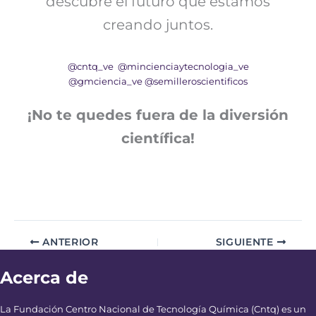
descubre el futuro que estamos
creando juntos.
@cntq_ve
@mincienciaytecnologia_ve
@gmciencia_ve
@semilleroscientificos
¡No te quedes fuera de la diversión
científica!
ANTERIOR
SIGUIENTE
Acerca de
La Fundación Centro Nacional de Tecnología Química (Cntq) es un