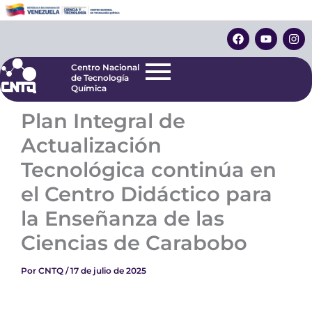
Ir
Centro Nacional
de Tecnología
al
F
Y
I
Química
contenido
a
o
n
c
u
s
e
t
t
Centro Nacional
b
u
a
de Tecnología
o
b
g
Química
o
e
r
k
a
Plan Integral de
m
Actualización
Tecnológica continúa en
el Centro Didáctico para
la Enseñanza de las
Ciencias de Carabobo
Por
CNTQ
/
17 de julio de 2025