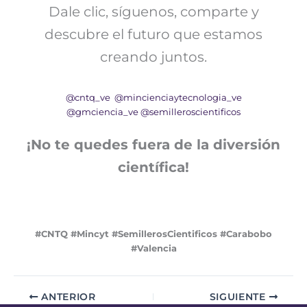
Dale clic, síguenos, comparte y
descubre el futuro que estamos
creando juntos.
@cntq_ve
@mincienciaytecnologia_ve
@gmciencia_ve
@semilleroscientificos
¡No te quedes fuera de la diversión
científica!
#CNTQ #Mincyt #SemillerosCientificos #Carabobo
#Valencia
ANTERIOR
SIGUIENTE