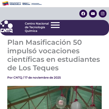
Ir
Centro Nacional
de Tecnología
al
F
Y
I
Química
contenido
a
o
n
c
u
s
e
t
t
Centro Nacional
b
u
a
de Tecnología
o
b
g
Química
o
e
r
k
a
Plan Masificación 50
m
impulsó vocaciones
científicas en estudiantes
de Los Teques
Por
CNTQ
/
17 de noviembre de 2025