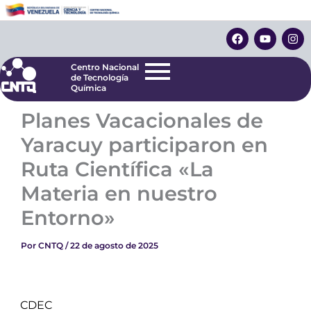
Ir
Centro Nacional
de Tecnología
al
F
Y
I
Química
contenido
a
o
n
c
u
s
e
t
t
Centro Nacional
b
u
a
de Tecnología
o
b
g
Química
o
e
r
k
a
Planes Vacacionales de
m
Yaracuy participaron en
Ruta Científica «La
Materia en nuestro
Entorno»
Por
CNTQ
/
22 de agosto de 2025
CDEC