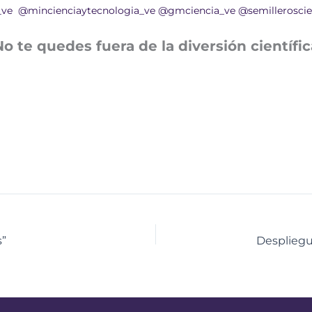
_ve
@mincienciaytecnologia_ve
@gmciencia_ve
@semilleroscie
No te quedes fuera de la diversión científic
s”