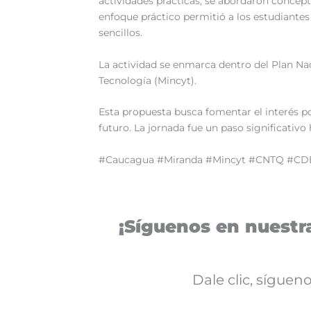
actividades prácticas, se abordaron concep
enfoque práctico permitió a los estudiantes
sencillos.
La actividad se enmarca dentro del Plan Naci
Tecnología (Mincyt).
Esta propuesta busca fomentar el interés por
futuro. La jornada fue un paso significativ
#Caucagua #Miranda #Mincyt #CNTQ #CD
¡Síguenos en nuestra
Dale clic, sígue