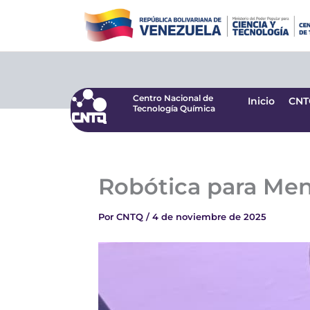
Ir
Centro Nacional de
Inicio
CNT
Tecnología Química
al
contenido
Centro Nacional de
Inicio
CNT
Tecnología Química
Robótica para Men
Por
CNTQ
/
4 de noviembre de 2025