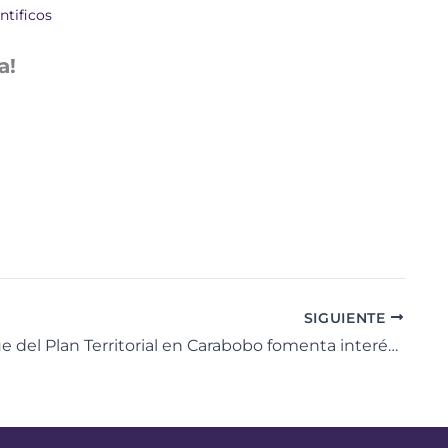
ntificos
a!
SIGUIENTE
Despliegue del Plan Territorial en Carabobo fomenta interés científico en estudiantes del Liceo Nacional «Dr Martín José Sanabria»