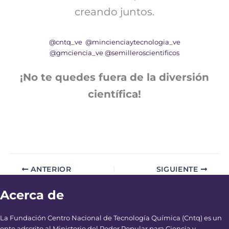
creando juntos.
@cntq_ve
@mincienciaytecnologia_ve
@gmciencia_ve
@semilleroscientificos
¡No te quedes fuera de la diversión
científica!
ANTERIOR
SIGUIENTE
Acerca de
La Fundación Centro Nacional de Tecnología Química (Cntq) es un
ente adscrito al Ministerio del Poder Popular para Ciencia y