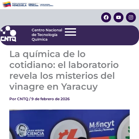
Ir
Centro Nacional
de Tecnología
al
F
Y
I
Química
contenido
a
o
n
c
u
s
e
t
t
Centro Nacional
b
u
a
de Tecnología
o
b
g
Química
o
e
r
k
a
La química de lo
m
cotidiano: el laboratorio
revela los misterios del
vinagre en Yaracuy
Por
CNTQ
/
9 de febrero de 2026