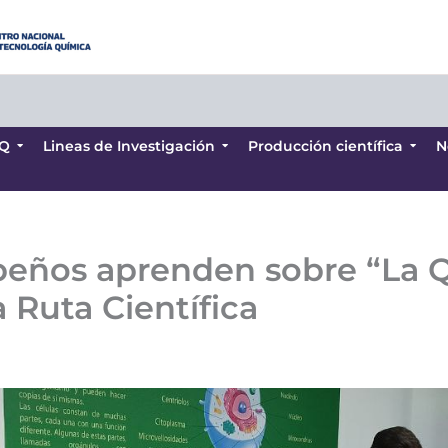
Q
Lineas de Investigación
Producción científica
N
Q
Lineas de Investigación
Producción científica
N
beños aprenden sobre “La Q
a Ruta Científica