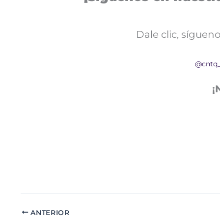
Dale clic, sígue
@cntq
¡
ANTERIOR