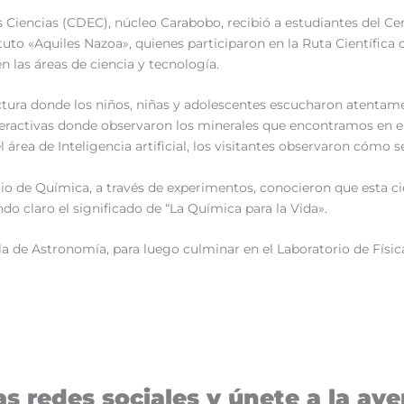
s Ciencias (CDEC), núcleo Carabobo, recibió a estudiantes del Ce
tuto «Aquiles Nazoa», quienes participaron en la Ruta Científic
 las áreas de ciencia y tecnología.
 lectura donde los niños, niñas y adolescentes escucharon atenta
teractivas donde observaron los minerales que encontramos en e
el área de Inteligencia artificial, los visitantes observaron cómo 
orio de Química, a través de experimentos, conocieron que esta ci
ndo claro el significado de “La Química para la Vida».
sala de Astronomía, para luego culminar en el Laboratorio de Fís
s redes sociales y únete a la aven