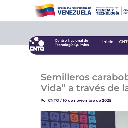
Ir
Centro Nacional de
Inicio
CNT
Tecnología Química
al
contenido
Centro Nacional de
Inicio
CNT
Tecnología Química
Semilleros carabo
Vida” a través de l
Por
CNTQ
/
10 de noviembre de 2025