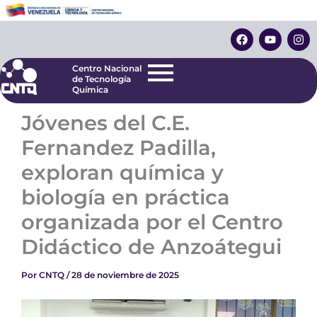
Ir
Centro Nacional
de Tecnología
al
F
Y
I
Química
contenido
a
o
n
c
u
s
e
t
t
Centro Nacional
b
u
a
de Tecnología
o
b
g
Química
o
e
r
k
a
Jóvenes del C.E.
m
Fernandez Padilla,
exploran química y
biología en práctica
organizada por el Centro
Didáctico de Anzoátegui
Por
CNTQ
/
28 de noviembre de 2025