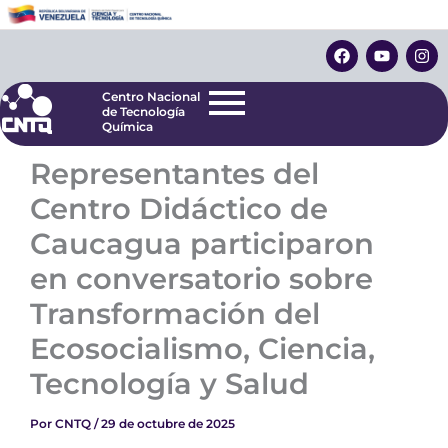
Ir
Centro Nacional
de Tecnología
al
F
Y
I
Química
contenido
a
o
n
c
u
s
e
t
t
Centro Nacional
b
u
a
de Tecnología
o
b
g
Química
o
e
r
k
a
Representantes del
m
Centro Didáctico de
Caucagua participaron
en conversatorio sobre
Transformación del
Ecosocialismo, Ciencia,
Tecnología y Salud
Por
CNTQ
/
29 de octubre de 2025