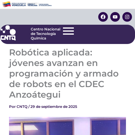
Ir
Centro Nacional
de Tecnología
al
F
Y
I
Química
contenido
a
o
n
c
u
s
e
t
t
Centro Nacional
b
u
a
de Tecnología
o
b
g
Química
o
e
r
k
a
Robótica aplicada:
m
jóvenes avanzan en
programación y armado
de robots en el CDEC
Anzoátegui
Por
CNTQ
/
29 de septiembre de 2025