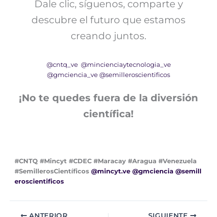
Dale clic, síguenos, comparte y
descubre el futuro que estamos
creando juntos.
@cntq_ve
@mincienciaytecnologia_ve
@gmciencia_ve
@semilleroscientificos
¡No te quedes fuera de la diversión
científica!
#CNTQ #Mincyt #CDEC #Maracay #Aragua #Venezuela
#SemillerosCientíficos
@mincyt.ve
@gmciencia
@semill
eroscientificos
ANTERIOR
SIGUIENTE