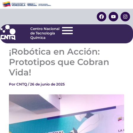
Ir
Centro Nacional
de Tecnología
al
F
Y
I
Química
contenido
a
o
n
c
u
s
e
t
t
Centro Nacional
b
u
a
de Tecnología
o
b
g
Química
o
e
r
k
a
¡Robótica en Acción:
m
Prototipos que Cobran
Vida!
Por
CNTQ
/
26 de junio de 2025