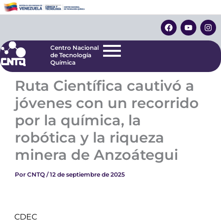
Ir
Centro Nacional
de Tecnología
al
F
Y
I
Química
contenido
a
o
n
c
u
s
e
t
t
Centro Nacional
b
u
a
de Tecnología
o
b
g
Química
o
e
r
k
a
Ruta Científica cautivó a
m
jóvenes con un recorrido
por la química, la
robótica y la riqueza
minera de Anzoátegui
Por
CNTQ
/
12 de septiembre de 2025
CDEC