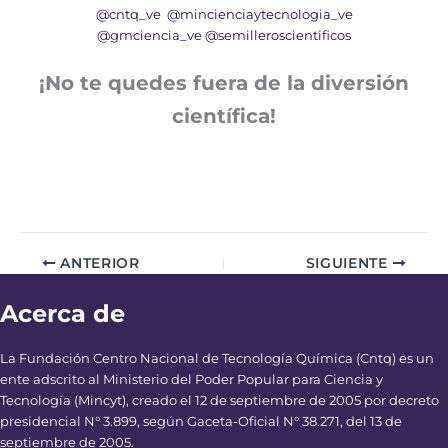
@cntq_ve
@mincienciaytecnologia_ve
@gmciencia_ve
@semilleroscientificos
¡No te quedes fuera de la diversión
científica!
ANTERIOR
SIGUIENTE
Acerca de
La Fundación Centro Nacional de Tecnología Química (Cntq) es un
ente adscrito al Ministerio del Poder Popular para Ciencia y
Tecnología (Mincyt), creado el 12 de septiembre de 2005 por decreto
presidencial N° 3.899, según Gaceta-Oficial N° 38.271, del 13 de
septiembre de 2005.