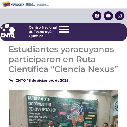
Ir
Centro Nacional
de Tecnología
al
F
Y
I
Química
contenido
a
o
n
c
u
s
e
t
t
Centro Nacional
b
u
a
de Tecnología
o
b
g
Química
o
e
r
k
a
Estudiantes yaracuyanos
m
participaron en Ruta
Científica “Ciencia Nexus”
Por
CNTQ
/
8 de diciembre de 2025