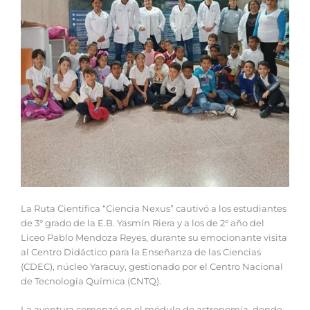
La Ruta Científica “Ciencia Nexus” cautivó a los estudiantes
de 3° grado de la E.B. Yasmín Riera y a los de 2° año del
Liceo Pablo Mendoza Reyes, durante su emocionante visita
al Centro Didáctico para la Enseñanza de las Ciencias
(CDEC), núcleo Yaracuy, gestionado por el Centro Nacional
de Tecnología Química (CNTQ).
La aventura comenzó en el módulo de astronomía, donde