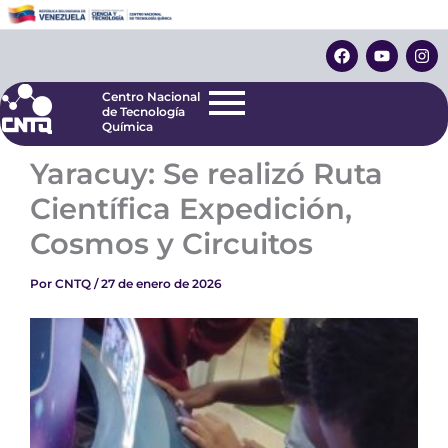
Ir
Centro Nacional
de Tecnología
al
F
Y
I
Química
contenido
a
o
n
c
u
s
e
t
t
Centro Nacional
b
u
a
de Tecnología
o
b
g
Química
o
e
r
k
a
Yaracuy: Se realizó Ruta
m
Científica Expedición,
Cosmos y Circuitos
Por
CNTQ
/
27 de enero de 2026