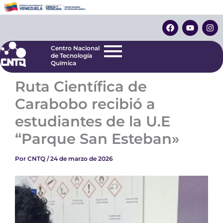
Ir
Centro Nacional
de Tecnología
al
F
Y
I
Química
contenido
a
o
n
c
u
s
e
t
t
Centro Nacional
b
u
a
de Tecnología
o
b
g
Química
o
e
r
k
a
Ruta Científica de
m
Carabobo recibió a
estudiantes de la U.E
“Parque San Esteban»
Por
CNTQ
/
24 de marzo de 2026