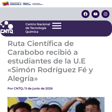
Ir
Centro Nacional
de Tecnología
al
F
Y
I
Química
contenido
a
o
n
c
u
s
e
t
t
Centro Nacional
b
u
a
de Tecnología
o
b
g
Química
o
e
r
k
a
Ruta Científica de
m
Carabobo recibió a
estudiantes de la U.E
«Simón Rodríguez Fé y
Alegría»
Por
CNTQ
/
5 de junio de 2026