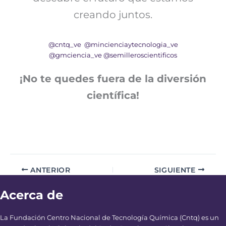
creando juntos.
@cntq_ve
@mincienciaytecnologia_ve
@gmciencia_ve
@semilleroscientificos
¡No te quedes fuera de la diversión
científica!
ANTERIOR
SIGUIENTE
Acerca de
La Fundación Centro Nacional de Tecnología Química (Cntq) es un