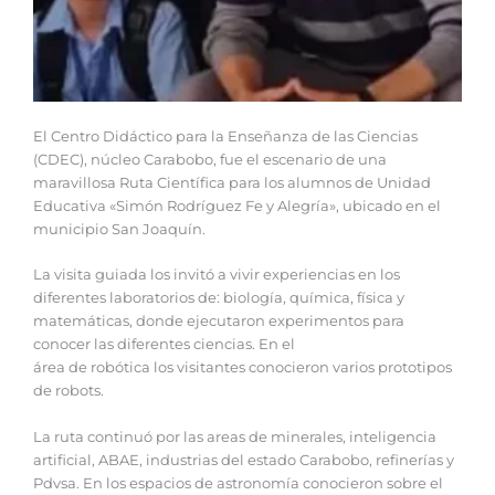
El Centro Didáctico para la Enseñanza de las Ciencias
(CDEC), núcleo Carabobo, fue el escenario de una
maravillosa Ruta Científica para los alumnos de Unidad
Educativa «Simón Rodríguez Fe y Alegría», ubicado en el
municipio San Joaquín.
La visita guiada los invitó a vivir experiencias en los
diferentes laboratorios de: biología, química, física y
matemáticas, donde ejecutaron experimentos para
conocer las diferentes ciencias. En el
área de robótica los visitantes conocieron varios prototipos
de robots.
La ruta continuó por las areas de minerales, inteligencia
artificial, ABAE, industrias del estado Carabobo, refinerías y
Pdvsa. En los espacios de astronomía conocieron sobre el