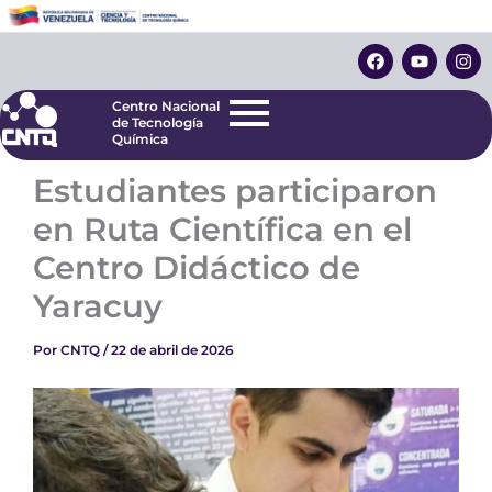
Ir
Centro Nacional
de Tecnología
al
F
Y
I
Química
contenido
a
o
n
c
u
s
e
t
t
Centro Nacional
b
u
a
de Tecnología
o
b
g
Química
o
e
r
k
a
Estudiantes participaron
m
en Ruta Científica en el
Centro Didáctico de
Yaracuy
Por
CNTQ
/
22 de abril de 2026