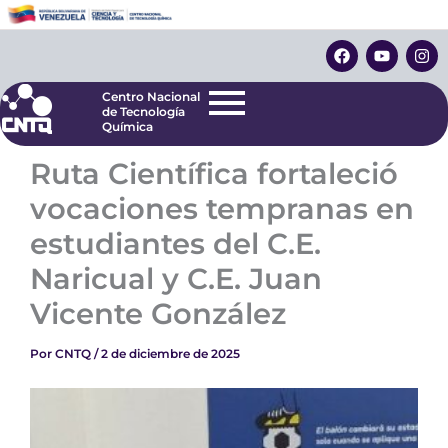
Ir
Centro Nacional
de Tecnología
al
F
Y
I
Química
contenido
a
o
n
c
u
s
e
t
t
Centro Nacional
b
u
a
de Tecnología
o
b
g
Química
o
e
r
k
a
Ruta Científica fortaleció
m
vocaciones tempranas en
estudiantes del C.E.
Naricual y C.E. Juan
Vicente González
Por
CNTQ
/
2 de diciembre de 2025