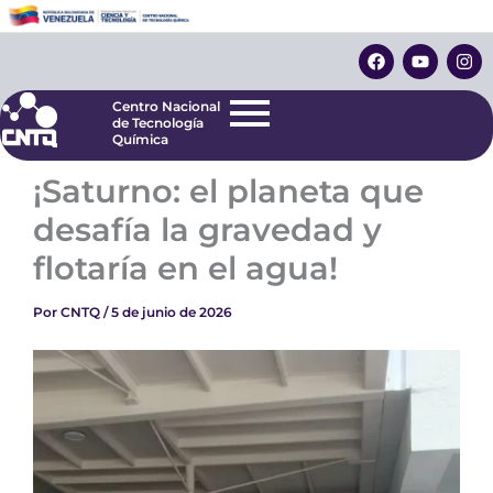
Ir
Centro Nacional
de Tecnología
al
F
Y
I
Química
contenido
a
o
n
c
u
s
e
t
t
Centro Nacional
b
u
a
de Tecnología
o
b
g
Química
o
e
r
k
a
¡Saturno: el planeta que
m
desafía la gravedad y
flotaría en el agua!
Por
CNTQ
/
5 de junio de 2026