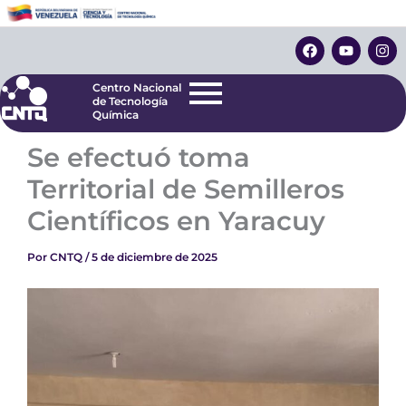
Ir
Centro Nacional
de Tecnología
al
F
Y
I
Química
contenido
a
o
n
c
u
s
e
t
t
Centro Nacional
b
u
a
de Tecnología
o
b
g
Química
o
e
r
k
a
Se efectuó toma
m
Territorial de Semilleros
Científicos en Yaracuy
Por
CNTQ
/
5 de diciembre de 2025