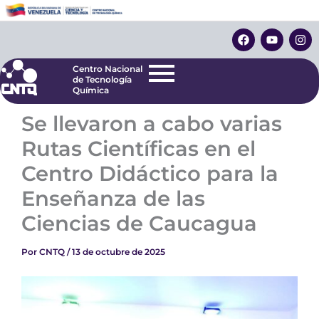
Ir
Centro Nacional
de Tecnología
al
F
Y
I
Química
contenido
a
o
n
c
u
s
e
t
t
Centro Nacional
b
u
a
de Tecnología
o
b
g
Química
o
e
r
k
a
Se llevaron a cabo varias
m
Rutas Científicas en el
Centro Didáctico para la
Enseñanza de las
Ciencias de Caucagua
Por
CNTQ
/
13 de octubre de 2025