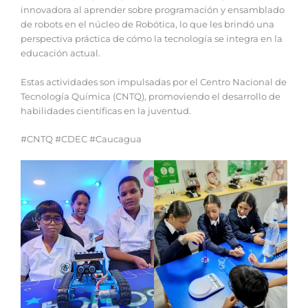
innovadora al aprender sobre programación y ensamblado
de robots en el núcleo de Robótica, lo que les brindó una
perspectiva práctica de cómo la tecnología se integra en la
educación actual.
Estas actividades son impulsadas por el Centro Nacional de
Tecnología Química (CNTQ), promoviendo el desarrollo de
habilidades científicas en la juventud.
#CNTQ #CDEC #Caucagua