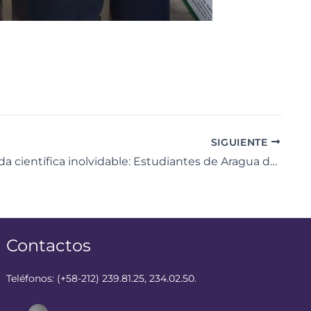
SIGUIENTE
Una jornada científica inolvidable: Estudiantes de Aragua descubren los misterios del universo y la biología
Contactos
Teléfonos: (+58-212) 239.81.25, 234.02.50.