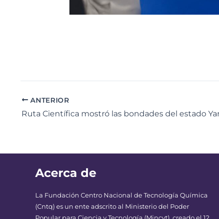
ANTERIOR
Ruta Científica mostró las bondades del estado Ya
Acerca de
La Fundación Centro Nacional de Tecnología Química
(Cntq) es un ente adscrito al Ministerio del Poder
Popular para Ciencia y Tecnología (Mincyt), creado el 12