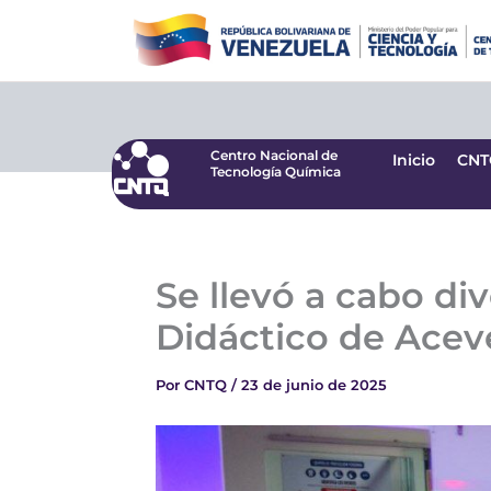
Ir
Centro Nacional de
Inicio
CNT
Tecnología Química
al
contenido
Centro Nacional de
Inicio
CNT
Tecnología Química
Se llevó a cabo div
Didáctico de Ace
Por
CNTQ
/
23 de junio de 2025