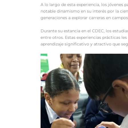
A lo largo de esta experiencia, los jóvenes
notable dinamismo en su interés por la cienc
generaciones a explorar carreras en campos 
Durante su estancia en el CDEC, los estudian
entre otros. Estas experiencias prácticas 
aprendizaje significativo y atractivo que s