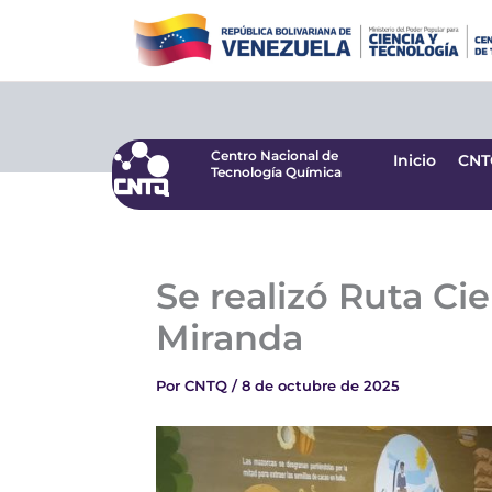
Ir
Centro Nacional de
Inicio
CNT
Tecnología Química
al
contenido
Centro Nacional de
Inicio
CNT
Tecnología Química
Se realizó Ruta Cie
Miranda
Por
CNTQ
/
8 de octubre de 2025