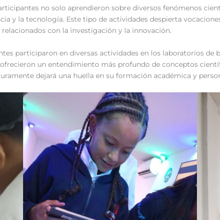
 participantes no solo aprendieron sobre diversos fenómenos cien
ia y la tecnología. Este tipo de actividades despierta vocacione
relacionados con la investigación y la innovación.
tes participaron en diversas actividades en los laboratorios de b
les ofrecieron un entendimiento más profundo de conceptos cien
eguramente dejará una huella en su formación académica y person