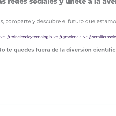
s redes sociales y únete a la aven
nos, comparte y descubre el futuro que estamo
_ve
@mincienciaytecnologia_ve
@gmciencia_ve
@semilleroscie
No te quedes fuera de la diversión científic