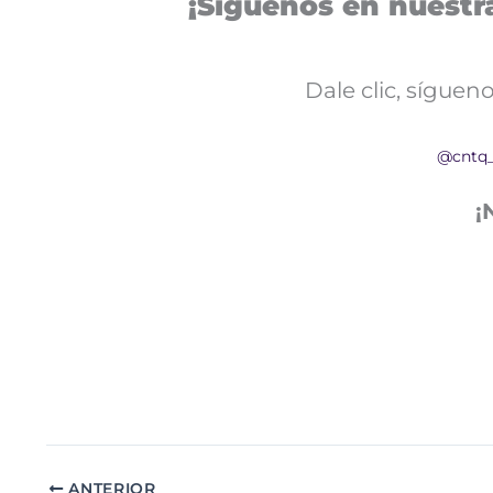
¡Síguenos en nuestra
Dale clic, sígue
@cntq
¡
ANTERIOR