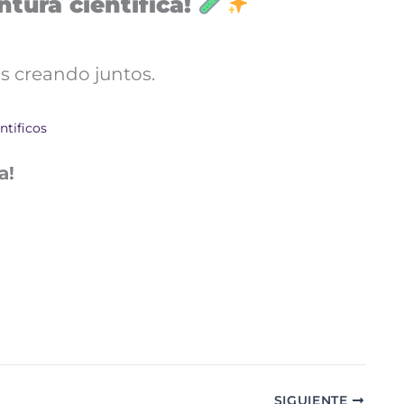
tura científica!
s creando juntos.
ntificos
a!
SIGUIENTE