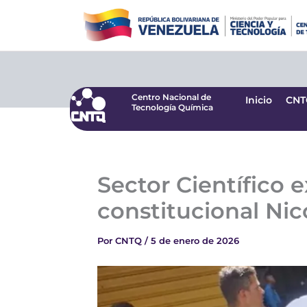
Ir
Centro Nacional de
Inicio
CNT
Tecnología Química
al
contenido
Centro Nacional de
Inicio
CNT
Tecnología Química
Sector Científico e
constitucional Ni
Por
CNTQ
/
5 de enero de 2026