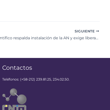
SIGUIENTE
Sector científico respalda instalación de la AN y exige liberación del presidente Nicolás Maduro y su esposa Cilia Flores
Contactos
Teléfonos: (+58-212) 239.81.25, 234.02.50.