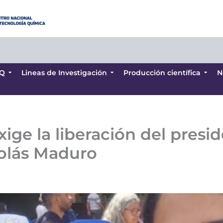
Q
Lineas de Investigación
Producción científica
N
Q
Lineas de Investigación
Producción científica
N
xige la liberación del presi
colás Maduro