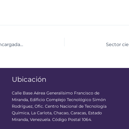
Juramentada Delcy Rodríguez como Presidenta Encargada de la República Bolivariana de Venezuela
Ubicación
Calle Base Aérea Generalísimo Francisco de
Miranda, Edificio Complejo Tecnológico Simón
Rodríguez, Ofic. Centro Nacional de Tecnología
Química, La Carlota, Chacao, Caracas, Estado
Miranda, Venezuela. Código Postal 1064.