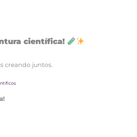
tura científica!
s creando juntos.
ntificos
a!