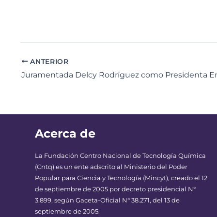
ANTERIOR
Acerca de
La Fundación Centro Nacional de Tecnología Química
(Cntq) es un ente adscrito al Ministerio del Poder
Popular para Ciencia y Tecnología (Mincyt), creado el 12
de septiembre de 2005 por decreto presidencial N°
3.899, según Gaceta-Oficial N° 38.271, del 13 de
septiembre de 2005.