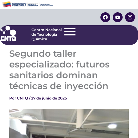
Ir
Centro Nacional
de Tecnología
al
F
Y
I
Química
contenido
a
o
n
c
u
s
e
t
t
Centro Nacional
b
u
a
de Tecnología
o
b
g
Química
o
e
r
k
a
Segundo taller
m
especializado: futuros
sanitarios dominan
técnicas de inyección
Por
CNTQ
/
27 de junio de 2025