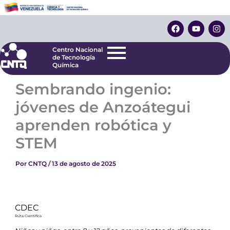
Ir
Centro Nacional
de Tecnología
al
F
Y
I
Química
contenido
a
o
n
c
u
s
e
t
t
Centro Nacional
b
u
a
de Tecnología
o
b
g
Química
o
e
r
k
a
Sembrando ingenio:
m
jóvenes de Anzoátegui
aprenden robótica y
STEM
Por
CNTQ
/
13 de agosto de 2025
CDEC
Ruta Científica