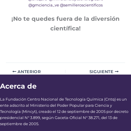
@gmciencia_ve
@semilleroscientificos
¡No te quedes fuera de la diversión
científica!
ANTERIOR
SIGUIENTE
Acerca de
La Fundación Centro Nacional de Tecnología Química (Cntq) es un
ente adscrito al Ministerio del Poder Popular para Ciencia y
Tecnología (Mincyt), creado el 12 de septiembre de 2005 por decreto
presidencial N° 3.899, según Gaceta-Oficial N° 38.271, del 13 de
septiembre de 2005.