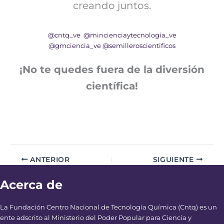
creando juntos.
@cntq_ve
@mincienciaytecnologia_ve
@gmciencia_ve
@semilleroscientificos
¡No te quedes fuera de la diversión
científica!
ANTERIOR
SIGUIENTE
Acerca de
La Fundación Centro Nacional de Tecnología Química (Cntq) es un
ente adscrito al Ministerio del Poder Popular para Ciencia y