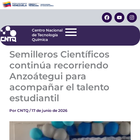
Ir
Centro Nacional
de Tecnología
al
F
Y
I
Química
contenido
a
o
n
c
u
s
e
t
t
Centro Nacional
b
u
a
de Tecnología
o
b
g
Química
o
e
r
k
a
Semilleros Científicos
m
continúa recorriendo
Anzoátegui para
acompañar el talento
estudiantil
Por
CNTQ
/
17 de junio de 2026