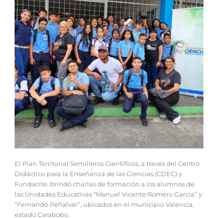
El Plan Territorial Semilleros Científicos, a través del Centro
Didáctico para la Enseñanza de las Ciencias (CDEC) y
Fundacite, brindó charlas de formación a los alumnos de
las Unidades Educativas “Manuel Vicente Romero García” y
“Fernando Peñalver”, ubicados en el municipio Valencia,
estado Carabobo.