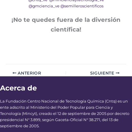
@gmciencia_ve
@semilleroscientificos
¡No te quedes fuera de la diversión
científica!
ANTERIOR
SIGUIENTE
Acerca de
La Fundación Centro Nacional de Tecnología Química (Cntq) es un
ente adscrito al Ministerio del Poder Popular para Ciencia y
Tecnología (Mincyt), creado el 12 de septiembre de 2005 por decreto
presidencial N° 3.899, según Gaceta-Oficial N° 38.271, del 13 de
septiembre de 2005.