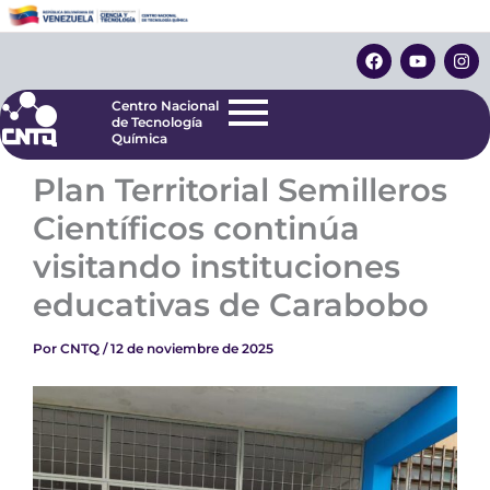
Ir
Centro Nacional
de Tecnología
al
F
Y
I
Química
contenido
a
o
n
c
u
s
e
t
t
Centro Nacional
b
u
a
de Tecnología
o
b
g
Química
o
e
r
k
a
Plan Territorial Semilleros
m
Científicos continúa
visitando instituciones
educativas de Carabobo
Por
CNTQ
/
12 de noviembre de 2025