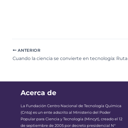
ANTERIOR
Acerca de
La Fundación Centro Nacional de Tecnología Química
(Cntq) es un ente adscrito al Ministerio del Poder
Popular para Ciencia y Tecnología (Mincyt), creado el 12
de septiembre de 2005 por decreto presidencial N°