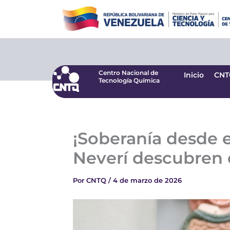
Ir
Centro Nacional de
Inicio
CNT
Tecnología Química
al
contenido
Centro Nacional de
Inicio
CNT
Tecnología Química
‎¡Soberanía desde 
Neverí descubren e
Por
CNTQ
/
4 de marzo de 2026