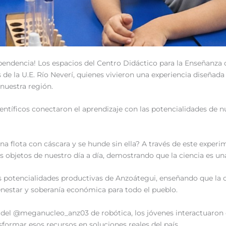
ependencia! Los espacios del Centro Didáctico para la Enseñanza
 de la U.E. Río Neverí, quienes vivieron una experiencia diseña
uestra región. ‎
entíficos conectaron el aprendizaje con las potencialidades de n
a flota con cáscara y se hunde sin ella? A través de este experi
os objetos de nuestro día a día, demostrando que la ciencia es u
 las potencialidades productivas de Anzoátegui, enseñando que la 
enestar y soberanía económica para todo el pueblo.
ón del @meganucleo_anz03 de robótica, los jóvenes interactuaro
formar esos recursos en soluciones reales del país.