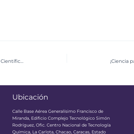
Cuando la ciencia se convierte en tecnología: Ruta Científica destacó el valor del conocimiento
Ubicación
Calle Base Aérea Generalísimo Francisco de
Miranda, Edificio Complejo Tecnológico Simón
Rodríguez, Ofic. Centro Nacional de Tecnología
Química, La Carlota, Chacao, Caracas, Estado