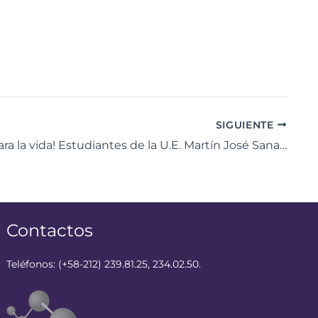
SIGUIENTE
‎¡Ciencia para la vida! Estudiantes de la U.E. Martín José Sanabria descubrieron el poder del conocimiento en la Ruta Científica
Contactos
Teléfonos: (+58-212) 239.81.25, 234.02.50.