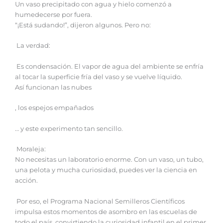
Un vaso precipitado con agua y hielo comenzó a
humedecerse por fuera.
“¡Está sudando!”, dijeron algunos. Pero no:
La verdad:
Es condensación. El vapor de agua del ambiente se enfría
al tocar la superficie fría del vaso y se vuelve líquido.
Así funcionan las nubes
, los espejos empañados
… y este experimento tan sencillo.
Moraleja:
No necesitas un laboratorio enorme. Con un vaso, un tubo,
una pelota y mucha curiosidad, puedes ver la ciencia en
acción.
Por eso, el Programa Nacional Semilleros Científicos
impulsa estos momentos de asombro en las escuelas de
todo el país, convirtiendo la curiosidad infantil en el primer