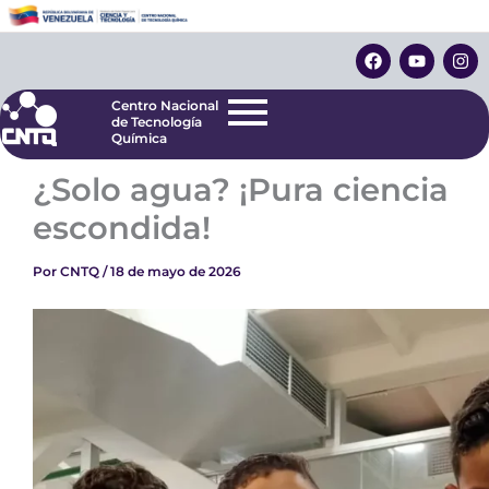
Ir
Centro Nacional
de Tecnología
al
F
Y
I
Química
contenido
a
o
n
c
u
s
e
t
t
Centro Nacional
b
u
a
de Tecnología
o
b
g
Química
o
e
r
k
a
¿Solo agua? ¡Pura ciencia
m
escondida!
Por
CNTQ
/
18 de mayo de 2026