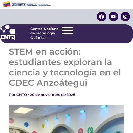
Ir
Centro Nacional
de Tecnología
al
F
Y
I
Química
contenido
a
o
n
c
u
s
e
t
t
Centro Nacional
b
u
a
de Tecnología
o
b
g
Química
o
e
r
k
a
STEM en acción:
m
estudiantes exploran la
ciencia y tecnología en el
CDEC Anzoátegui
Por
CNTQ
/
20 de noviembre de 2025