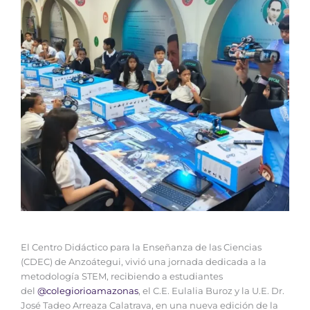
El Centro Didáctico para la Enseñanza de las Ciencias
(CDEC) de Anzoátegui, vivió una jornada dedicada a la
metodología STEM, recibiendo a estudiantes
del
@colegiorioamazonas
, el C.E. Eulalia Buroz y la U.E. Dr.
José Tadeo Arreaza Calatrava, en una nueva edición de la