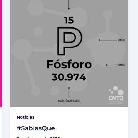
Noticias
#SabíasQue