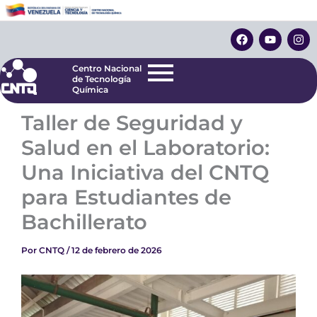
Ir
Centro Nacional
de Tecnología
al
F
Y
I
Química
contenido
a
o
n
c
u
s
e
t
t
Centro Nacional
b
u
a
de Tecnología
o
b
g
Química
o
e
r
k
a
Taller de Seguridad y
m
Salud en el Laboratorio:
Una Iniciativa del CNTQ
para Estudiantes de
Bachillerato
Por
CNTQ
/
12 de febrero de 2026