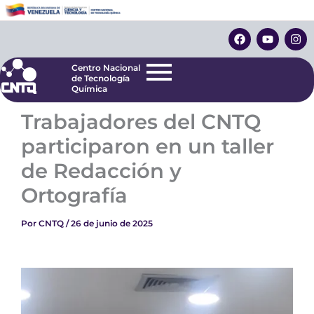
Ir
Centro Nacional
de Tecnología
al
F
Y
I
Química
contenido
a
o
n
c
u
s
e
t
t
Centro Nacional
b
u
a
de Tecnología
o
b
g
Química
o
e
r
k
a
Trabajadores del CNTQ
m
participaron en un taller
de Redacción y
Ortografía
Por
CNTQ
/
26 de junio de 2025