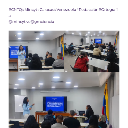
#CNTQ
#Mincyt
#Caracas
#Venezuela
#Redacción
#Ortografí
a
@mincyt.ve
@gmciencia