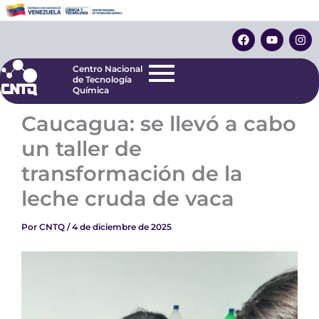
Ir
Centro Nacional
de Tecnología
al
F
Y
I
Química
contenido
a
o
n
c
u
s
e
t
t
Centro Nacional
b
u
a
de Tecnología
o
b
g
Química
o
e
r
k
a
Caucagua: se llevó a cabo
m
un taller de
transformación de la
leche cruda de vaca
Por
CNTQ
/
4 de diciembre de 2025