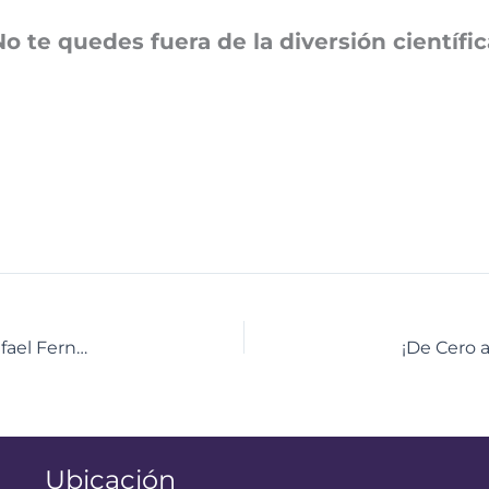
No te quedes fuera de la diversión científic
¡Rumbo a la excelencia! Estudiantes del C.E. Dr. Rafael Fernández Padilla refuerzan su formación química
Ubicación