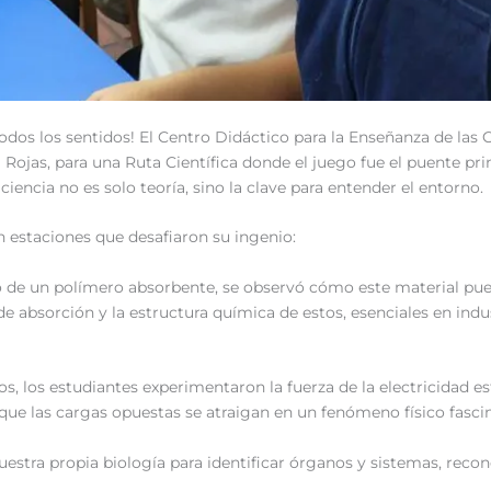
todos los sentidos! El Centro Didáctico para la Enseñanza de las
l Rojas, para una Ruta Científica donde el juego fue el puente pri
ciencia no es solo teoría, sino la clave para entender el entorno.
on estaciones que desafiaron su ingenio:
so de un polímero absorbente, se observó cómo este material pue
de absorción y la estructura química de estos, esenciales en indu
os, los estudiantes experimentaron la fuerza de la electricidad e
que las cargas opuestas se atraigan en un fenómeno físico fasci
uestra propia biología para identificar órganos y sistemas, reco