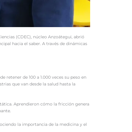
 Ciencias (CDEC), núcleo Anzoátegui, abrió
ncipal hacia el saber. A través de dinámicas
de retener de 100 a 1.000 veces su peso en
strias que van desde la salud hasta la
stática. Aprendieron cómo la fricción genera
nante.
nociendo la importancia de la medicina y el