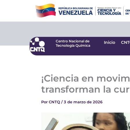
Ir
Centro Nacional de
Inicio
CNT
Tecnología Química
al
contenido
Centro Nacional de
Inicio
CNT
Tecnología Química
¡Ciencia en movimi
transforman la cu
Por
CNTQ
/
3 de marzo de 2026