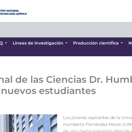
Q
Lineas de Investigación
Producción científica
N
Q
Lineas de Investigación
Producción científica
N
nal de las Ciencias Dr. Hu
s nuevos estudiantes
Los jóvenes aspirantes de la Univ
Humberto Fernández-Morán (UNC),
de una charla magistral ofrecida p