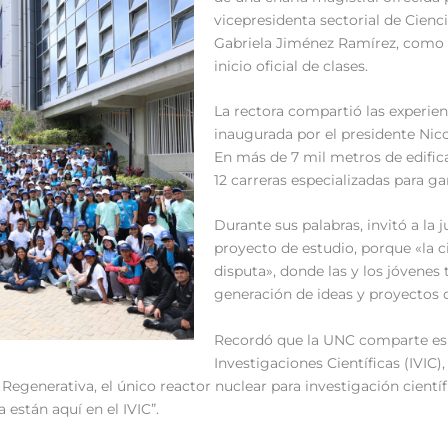
vicepresidenta sectorial de Cienc
Gabriela Jiménez Ramírez, como p
inicio oficial de clases.
La rectora compartió las experien
inaugurada por el presidente Ni
En más de 7 mil metros de edifica
12 carreras especializadas para ga
Durante sus palabras, invitó a la 
proyecto de estudio, porque «la ci
disputa», donde las y los jóvenes
generación de ideas y proyectos q
Recordó que la UNC comparte esp
Investigaciones Científicas (IVIC
Regenerativa, el único reactor nuclear para investigación científi
están aquí en el IVIC”.