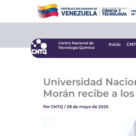
Ir
Centro Nacional de
Inicio
CNT
Tecnología Química
al
contenido
Centro Nacional de
Inicio
CNT
Tecnología Química
Universidad Nacio
Morán recibe a lo
Por
CNTQ
/
28 de mayo de 2025