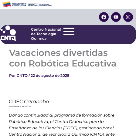
Ir
Centro Nacional
de Tecnología
al
F
Y
I
Química
contenido
a
o
n
c
u
s
e
t
t
Centro Nacional
b
u
a
de Tecnología
o
b
g
Química
o
e
r
k
a
Vacaciones divertidas
m
con Robótica Educativa
Por
CNTQ
/
22 de agosto de 2025
CDEC
Carabobo
Semilleros Científicos
Dando continuidad al programa de formación sobre
Robótica Educativa, el Centro Didáctico para la
Enseñanza de las Ciencias (CDEC), gestionado por el
Centro Nacional de Tecnología Química (CNTQ), ente