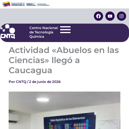
Ir
Centro Nacional
de Tecnología
al
F
Y
I
Química
contenido
a
o
n
c
u
s
e
t
t
Centro Nacional
b
u
a
de Tecnología
o
b
g
Química
o
e
r
k
a
Actividad «Abuelos en las
m
Ciencias» llegó a
Caucagua
Por
CNTQ
/
2 de junio de 2026