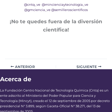
@cntq_ve
@mincienciaytecnologia_ve
@gmciencia_ve
@semilleroscientificos
¡No te quedes fuera de la diversión
científica!
ANTERIOR
SIGUIENTE
Acerca de
La Fundación Centro Nacional de Tecnología Química (Cntq) es un
ente adscrito al Ministerio del Poder Popular para Ciencia y
Tecnología (Mincyt), creado el 12 de septiembre de 2005 por decreto
presidencial N° 3.899, según Gaceta-Oficial N° 38.271, del 13 de
septiembre de 2005.