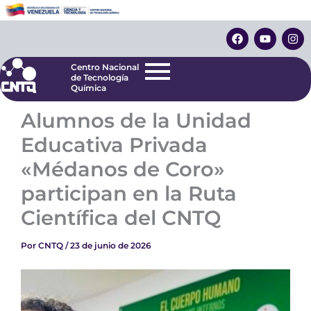
Ir
Centro Nacional
de Tecnología
al
F
Y
I
Química
contenido
a
o
n
c
u
s
e
t
t
Centro Nacional
b
u
a
de Tecnología
o
b
g
Química
o
e
r
k
a
Alumnos de la Unidad
m
Educativa Privada
«Médanos de Coro»
participan en la Ruta
Científica del CNTQ
Por
CNTQ
/
23 de junio de 2026