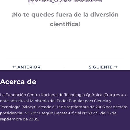
@gmciencia_ve
@semilleroscientificos
¡No te quedes fuera de la diversión
científica!
ANTERIOR
SIGUIENTE
Acerca de
La Fundación Centro Nacional de Tecnología Química (Cntq) es un
ente adscrito al Ministerio del Poder Popular para Ciencia y
Tecnología (Mincyt), creado el 12 de septiembre de 2005 por decreto
presidencial N° 3.899, según Gaceta-Oficial N° 38.271, del 13 de
septiembre de 2005.