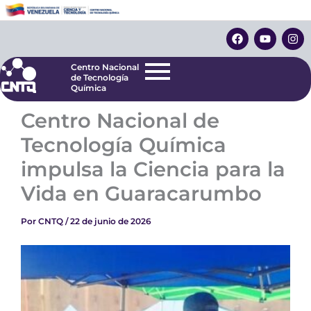
Ir
Centro Nacional
de Tecnología
al
F
Y
I
Química
contenido
a
o
n
c
u
s
e
t
t
Centro Nacional
b
u
a
de Tecnología
o
b
g
Química
o
e
r
k
a
Centro Nacional de
m
Tecnología Química
impulsa la Ciencia para la
Vida en Guaracarumbo
Por
CNTQ
/
22 de junio de 2026