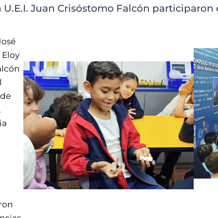
a U.E.I. Juan Crisóstomo Falcón participaron 
José
 Eloy
alcón
l
 de
,
ia
aron