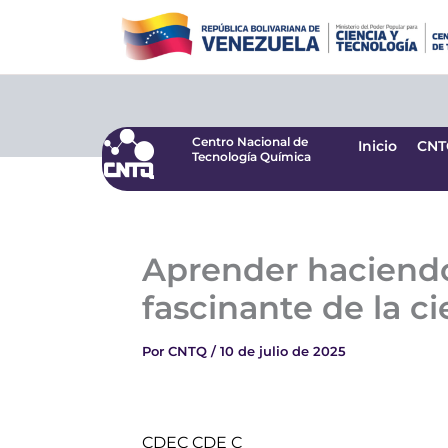
Ir
Centro Nacional de
Inicio
CNT
Tecnología Química
al
contenido
Centro Nacional de
Inicio
CNT
Tecnología Química
Aprender haciendo
fascinante de la c
Por
CNTQ
/
10 de julio de 2025
CDEC CDE C