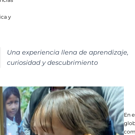
ncias
ica y
Una experiencia llena de aprendizaje,
curiosidad y descubrimiento
En e
glob
comp