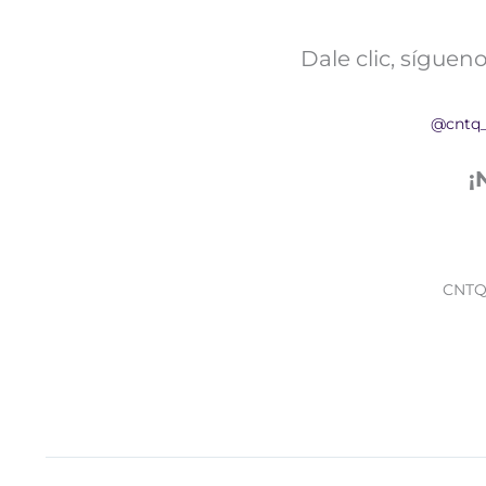
Dale clic, sígue
@cntq
¡
CNTQ 