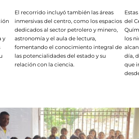
El recorrido incluyó también las áreas
Estas
ción
inmersivas del centro, como los espacios
del C
dedicados al sector petrolero y minero,
Quími
 y
astronomía y el aula de lectura,
los n
s
fomentando el conocimiento integral de
alcan
u
las potencialidades del estado y su
día, 
relación con la ciencia.
que i
desde