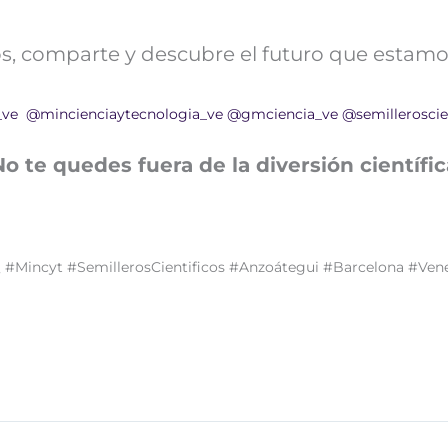
nos, comparte y descubre el futuro que estamo
_ve
@mincienciaytecnologia_ve
@gmciencia_ve
@semilleroscie
No te quedes fuera de la diversión científic
#Mincyt #SemillerosCientificos #Anzoátegui #Barcelona #Ven