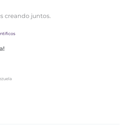
s creando juntos.
ntificos
a!
ezuela