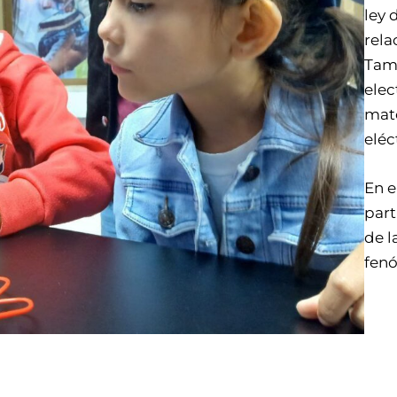
ley 
rela
Tam
elec
mate
eléc
En e
part
de l
fenó