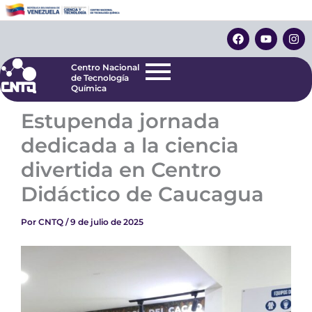
Ir
Centro Nacional
de Tecnología
al
F
Y
I
Química
contenido
a
o
n
c
u
s
e
t
t
Centro Nacional
b
u
a
de Tecnología
o
b
g
Química
o
e
r
k
a
Estupenda jornada
m
dedicada a la ciencia
divertida en Centro
Didáctico de Caucagua
Por
CNTQ
/
9 de julio de 2025