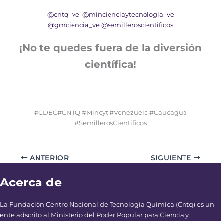
@cntq_ve
@mincienciaytecnologia_ve
@gmciencia_ve
@semilleroscientificos
¡No te quedes fuera de la diversión
científica!
#CDEC#CNTQ #Mincyt #Venezuela #Caucagua
#SemillerosCientíficos
ANTERIOR
SIGUIENTE
Acerca de
La Fundación Centro Nacional de Tecnología Química (Cntq) es un
ente adscrito al Ministerio del Poder Popular para Ciencia y