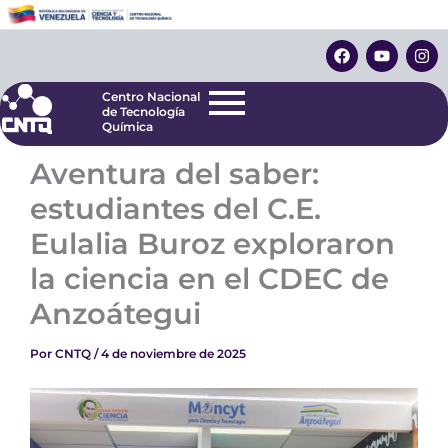
Ir
Centro Nacional
de Tecnología
al
F
Y
I
Química
contenido
a
o
n
c
u
s
e
t
t
Centro Nacional
b
u
a
de Tecnología
o
b
g
Química
o
e
r
k
a
Aventura del saber:
m
estudiantes del C.E.
Eulalia Buroz exploraron
la ciencia en el CDEC de
Anzoátegui
Por
CNTQ
/
4 de noviembre de 2025