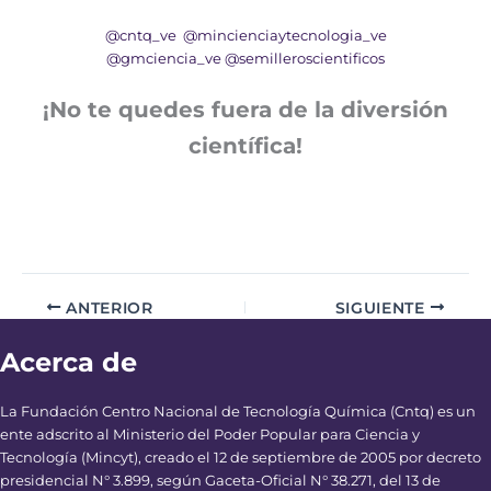
@cntq_ve
@mincienciaytecnologia_ve
@gmciencia_ve
@semilleroscientificos
¡No te quedes fuera de la diversión
científica!
ANTERIOR
SIGUIENTE
Acerca de
La Fundación Centro Nacional de Tecnología Química (Cntq) es un
ente adscrito al Ministerio del Poder Popular para Ciencia y
Tecnología (Mincyt), creado el 12 de septiembre de 2005 por decreto
presidencial N° 3.899, según Gaceta-Oficial N° 38.271, del 13 de