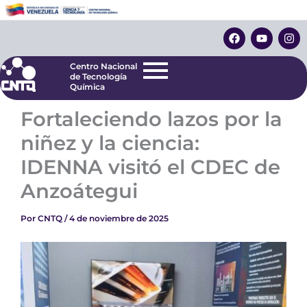
Ir
Centro Nacional
de Tecnología
al
F
Y
I
Química
contenido
a
o
n
c
u
s
e
t
t
Centro Nacional
b
u
a
de Tecnología
o
b
g
Química
o
e
r
k
a
‎Fortaleciendo lazos por la
m
niñez y la ciencia:
IDENNA visitó el CDEC de
Anzoátegui
Por
CNTQ
/
4 de noviembre de 2025