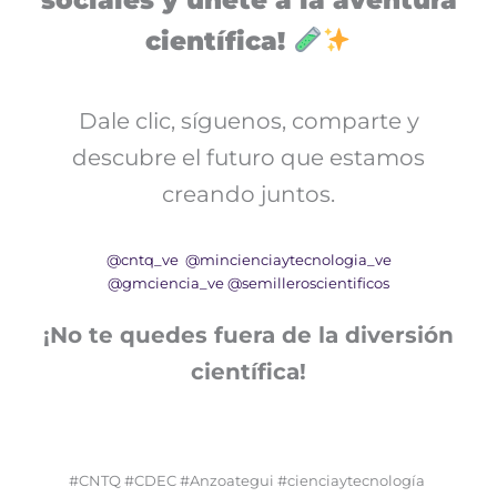
sociales y únete a la aventura
científica!
Dale clic, síguenos, comparte y
descubre el futuro que estamos
creando juntos.
@cntq_ve
@mincienciaytecnologia_ve
@gmciencia_ve
@semilleroscientificos
¡No te quedes fuera de la diversión
científica!
#CNTQ #CDEC #Anzoategui #cienciaytecnología