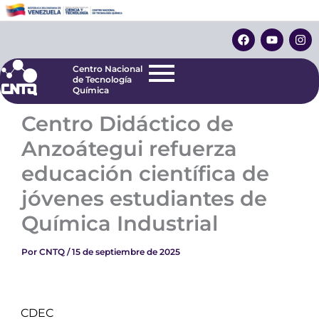
Ir
Centro Nacional
de Tecnología
al
F
Y
I
Química
contenido
a
o
n
c
u
s
e
t
t
Centro Nacional
b
u
a
de Tecnología
o
b
g
Química
o
e
r
k
a
Centro Didáctico de
m
Anzoátegui refuerza
educación científica de
jóvenes estudiantes de
Química Industrial
Por
CNTQ
/
15 de septiembre de 2025
CDEC