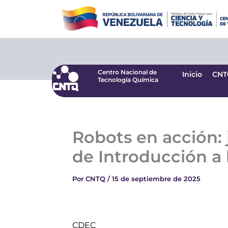
Ir
Centro Nacional de
Inicio
CNT
Tecnología Química
al
contenido
Centro Nacional de
Inicio
CNT
Tecnología Química
Robots en acción: 
de Introducción a
Por
CNTQ
/
15 de septiembre de 2025
CDEC