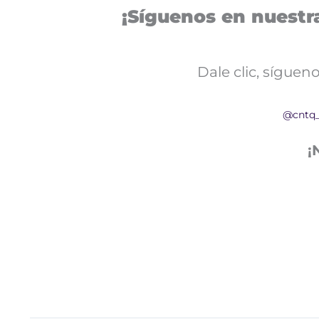
¡Síguenos en nuestra
Dale clic, sígue
@cntq
¡