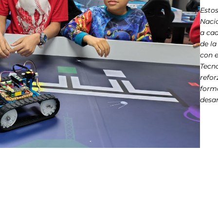
Estos
Nacio
a ca
de la
con e
Tecn
refor
forma
desar