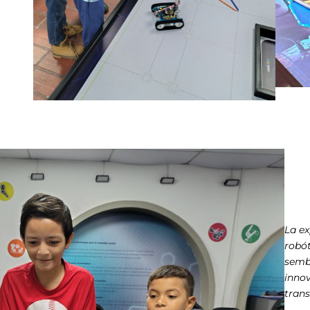
La ex
robó
sembr
inno
trans