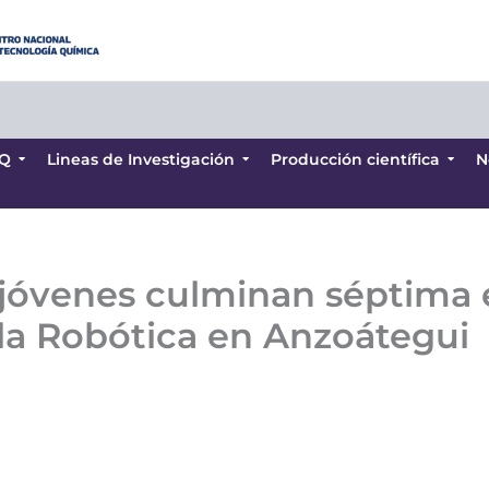
Q
Lineas de Investigación
Producción científica
N
Q
Lineas de Investigación
Producción científica
N
jóvenes culminan séptima e
 la Robótica en Anzoátegui