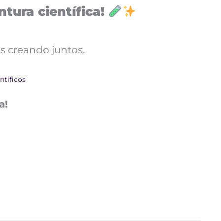
tura científica!
s creando juntos.
ntificos
a!