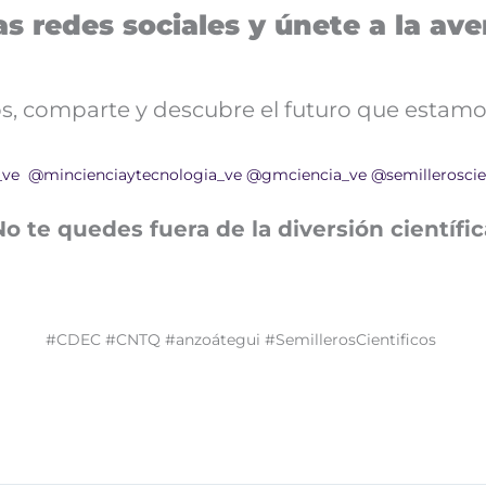
s redes sociales y únete a la aven
nos, comparte y descubre el futuro que estamo
_ve
@mincienciaytecnologia_ve
@gmciencia_ve
@semilleroscie
No te quedes fuera de la diversión científic
#CDEC #CNTQ #anzoátegui #SemillerosCientificos