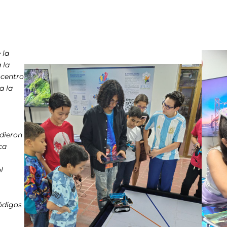
 la
 la
ocentro
a la
ndieron
ca
l
ódigos